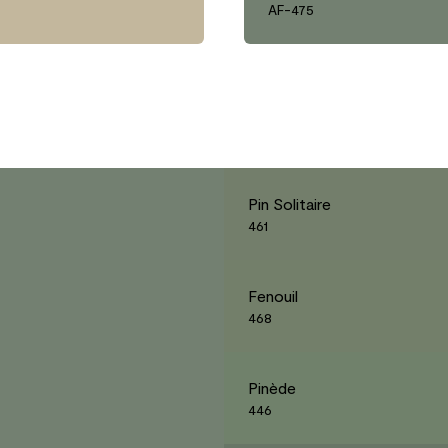
AF-475
Pin Solitaire
461
Fenouil
468
Pinède
446