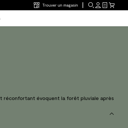
Trouver un magasin
s
rt réconfortant évoquent la forêt pluviale après