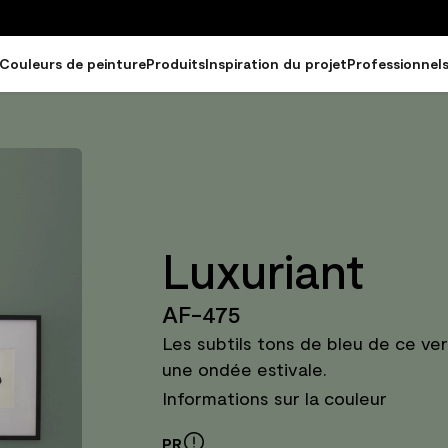
Couleurs de peinture
Produits
Inspiration du projet
Professionnel
Luxuriant
AF-475
Les subtils tons de bleu de ce ve
une ondée estivale.
Informations sur la couleur
PR