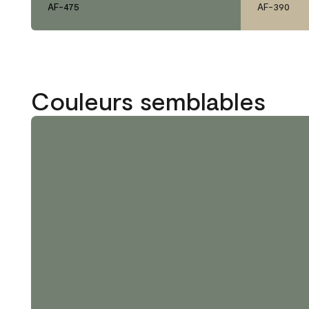
AF-475
AF-390
Couleurs semblables