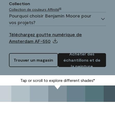
Collection
Collection de couleurs Affinité
MD
Pourquoi choisir Benjamin Moore pour
vos projets?
Téléchargez goutte numérique de
Amsterdam AF-550
Acheter des
Trouver un magasin
échantillons et de
la peinture
Tap or scroll to explore different shades*