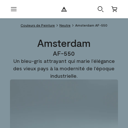
Couleurs de Peinture
Neutre
Amsterdam AF-550
Amsterdam
AF-550
Un bleu-gris attrayant qui marie l’élégance
des vieux pays à la modernité de l’époque
industrielle.