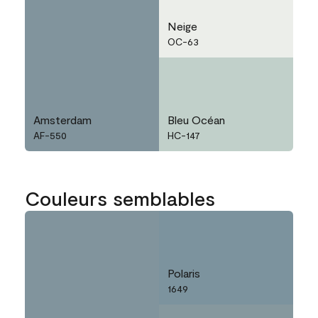
Neige
OC-63
Amsterdam
Bleu Océan
AF-550
HC-147
Couleurs semblables
Polaris
1649