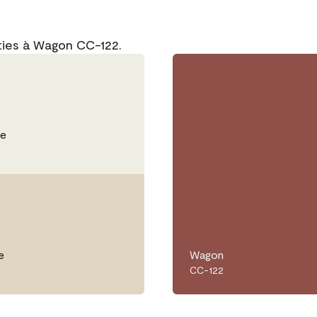
ties à Wagon CC-122.
he
e
Wagon
CC-122