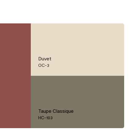
Duvet
OC-3
Taupe Classique
HC-103