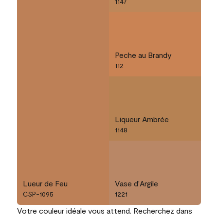
1147
Peche au Brandy
112
Liqueur Ambrée
1148
Lueur de Feu
Vase d'Argile
CSP-1095
1221
Votre couleur idéale vous attend. Recherchez dans