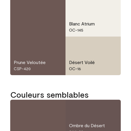
Blanc Atrium
OC-145
Prune Veloutée
Désert Voilé
CSP-420
OC-16
Couleurs semblables
Ombre du Désert