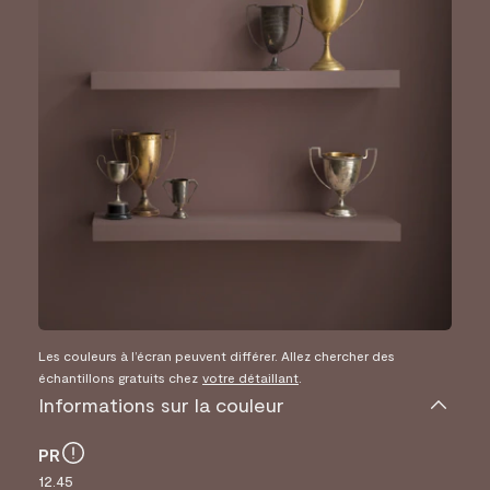
Les couleurs à l’écran peuvent différer. Allez chercher des
échantillons gratuits chez
votre détaillant
.
Informations sur la couleur
PR
12.45