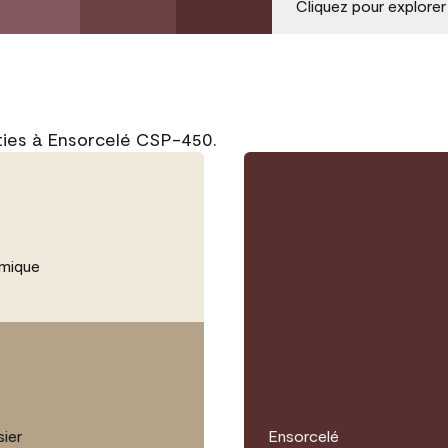
Cliquez pour explorer
ties à Ensorcelé CSP-450.
mique
sier
Ensorcelé