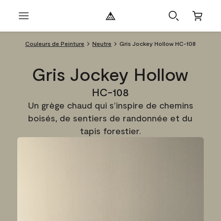
Couleurs de Peinture
Neutre
Gris Jockey Hollow HC-108
Gris Jockey Hollow
HC-108
Un grège chaud qui s’inspire de chemins
boisés, de sentiers de randonnée et du
tapis forestier.