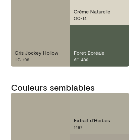
Crème Naturelle
OC-14
Gris Jockey Hollow
Foret Boréale
HC-108
AF-480
Couleurs semblables
Extrait d'Herbes
1487