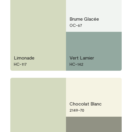
Brume Glacée
OC-67
Limonade
Vert Lamier
HC-117
HC-142
Chocolat Blanc
2149-70