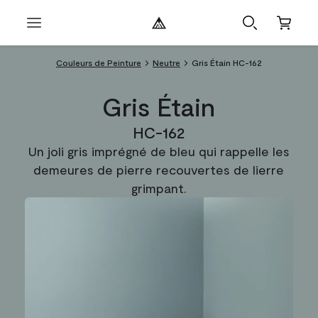
Couleurs de Peinture
Neutre
Gris Étain HC-162
Gris Étain
HC-162
Un joli gris imprégné de bleu qui rappelle les
demeures de pierre recouvertes de lierre
grimpant.