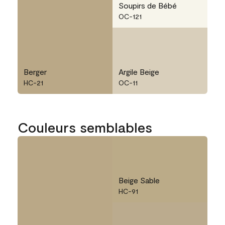
Soupirs de Bébé
OC-121
Berger
Argile Beige
HC-21
OC-11
Couleurs semblables
Beige Sable
HC-91