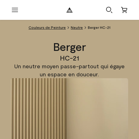
Couleurs de Peinture
Neutre
Berger HC-21
Berger
HC-21
Un neutre moyen passe-partout qui égaye
un espace en douceur.