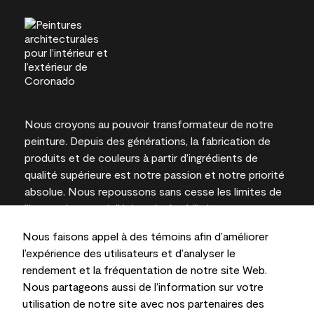
Nous croyons au pouvoir transformateur de notre
peinture. Depuis des générations, la fabrication de
produits et de couleurs à partir d’ingrédients de
qualité supérieure est notre passion et notre priorité
absolue. Nous repoussons sans cesse les limites de
l’innovation et privilégions la durabilité pour
l’obtention de résultats à long terme et la fiabilité de
Nous faisons appel à des témoins afin d’améliorer
l’expertise locale.
l’expérience des utilisateurs et d’analyser le
rendement et la fréquentation de notre site Web.
Nous partageons aussi de l’information sur votre
utilisation de notre site avec nos partenaires des
Les couleurs représentées à l’écran et sur les