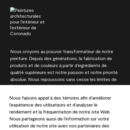
Nous croyons au pouvoir transformateur de notre
peinture. Depuis des générations, la fabrication de
produits et de couleurs à partir d’ingrédients de
qualité supérieure est notre passion et notre priorité
absolue. Nous repoussons sans cesse les limites de
l’innovation et privilégions la durabilité pour
l’obtention de résultats à long terme et la fiabilité de
Nous faisons appel à des témoins afin d’améliorer
l’expertise locale.
l’expérience des utilisateurs et d’analyser le
rendement et la fréquentation de notre site Web.
Nous partageons aussi de l’information sur votre
utilisation de notre site avec nos partenaires des
Les couleurs représentées à l’écran et sur les