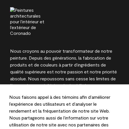
Nous croyons au pouvoir transformateur de notre
peinture. Depuis des générations, la fabrication de
produits et de couleurs à partir d’ingrédients de
qualité supérieure est notre passion et notre priorité
absolue. Nous repoussons sans cesse les limites de
l’innovation et privilégions la durabilité pour
l’obtention de résultats à long terme et la fiabilité de
Nous faisons appel à des témoins afin d’améliorer
l’expertise locale.
l’expérience des utilisateurs et d’analyser le
rendement et la fréquentation de notre site Web.
Nous partageons aussi de l’information sur votre
utilisation de notre site avec nos partenaires des
Les couleurs représentées à l’écran et sur les