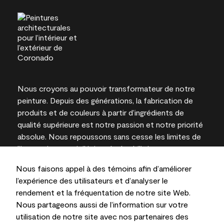
Nous croyons au pouvoir transformateur de notre
peinture. Depuis des générations, la fabrication de
produits et de couleurs à partir d’ingrédients de
qualité supérieure est notre passion et notre priorité
absolue. Nous repoussons sans cesse les limites de
l’innovation et privilégions la durabilité pour
l’obtention de résultats à long terme et la fiabilité de
Nous faisons appel à des témoins afin d’améliorer
l’expertise locale.
l’expérience des utilisateurs et d’analyser le
rendement et la fréquentation de notre site Web.
Nous partageons aussi de l’information sur votre
utilisation de notre site avec nos partenaires des
Les couleurs représentées à l’écran et sur les