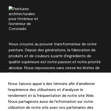
Nous croyons au pouvoir transformateur de notre
peinture. Depuis des générations, la fabrication de
produits et de couleurs à partir d’ingrédients de
qualité supérieure est notre passion et notre priorité
absolue. Nous repoussons sans cesse les limites de
l’innovation et privilégions la durabilité pour
l’obtention de résultats à long terme et la fiabilité de
Nous faisons appel à des témoins afin d’améliorer
l’expertise locale.
l’expérience des utilisateurs et d’analyser le
rendement et la fréquentation de notre site Web.
Nous partageons aussi de l’information sur votre
utilisation de notre site avec nos partenaires des
Les couleurs représentées à l’écran et sur les