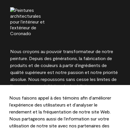
Nous croyons au pouvoir transformateur de notre
peinture. Depuis des générations, la fabrication de
produits et de couleurs à partir d’ingrédients de
qualité supérieure est notre passion et notre priorité
absolue. Nous repoussons sans cesse les limites de
l’innovation et privilégions la durabilité pour
l’obtention de résultats à long terme et la fiabilité de
Nous faisons appel à des témoins afin d’améliorer
l’expertise locale.
l’expérience des utilisateurs et d’analyser le
rendement et la fréquentation de notre site Web.
Nous partageons aussi de l’information sur votre
utilisation de notre site avec nos partenaires des
Les couleurs représentées à l’écran et sur les