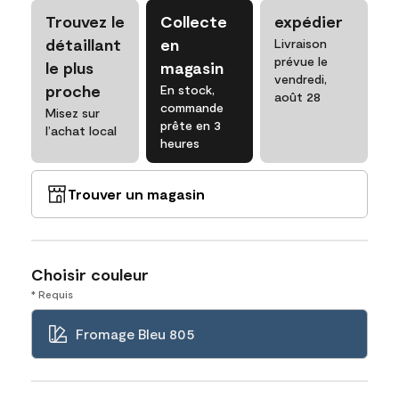
Trouvez le
Collecte
expédier
détaillant
en
Livraison
prévue le
le plus
magasin
vendredi,
proche
En stock,
août 28
commande
Misez sur
prête en 3
l’achat local
heures
Trouver un magasin
Choisir couleur
* Requis
Fromage Bleu 805