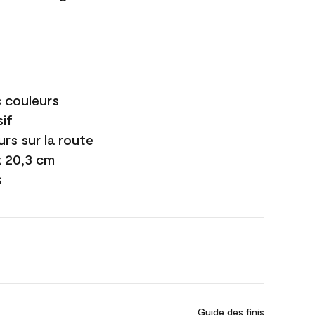
s couleurs
if
urs sur la route
 x 20,3 cm
s
Guide des finis