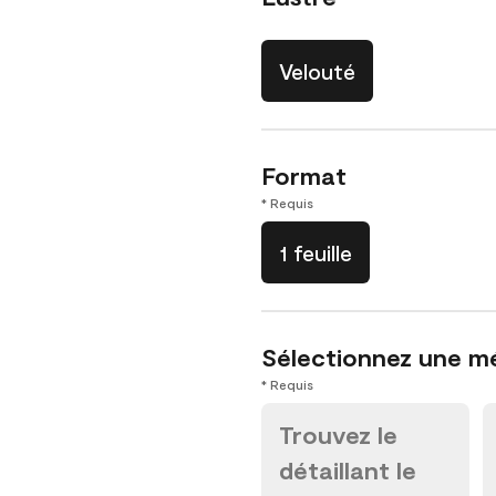
Velouté
Format
* Requis
1 feuille
Sélectionnez une m
* Requis
Trouvez le
détaillant le