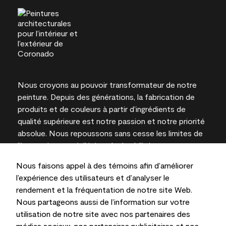
Nous croyons au pouvoir transformateur de notre
peinture. Depuis des générations, la fabrication de
produits et de couleurs à partir d’ingrédients de
qualité supérieure est notre passion et notre priorité
absolue. Nous repoussons sans cesse les limites de
l’innovation et privilégions la durabilité pour
l’obtention de résultats à long terme et la fiabilité de
Nous faisons appel à des témoins afin d’améliorer
l’expertise locale.
l’expérience des utilisateurs et d’analyser le
rendement et la fréquentation de notre site Web.
Nous partageons aussi de l’information sur votre
utilisation de notre site avec nos partenaires des
Les couleurs représentées à l’écran et sur les
médias sociaux, nos partenaires publicitaires et nos