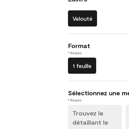
Velouté
Format
* Requis
1 feuille
Sélectionnez une m
* Requis
Trouvez le
détaillant le