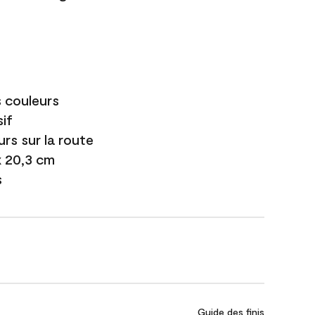
s couleurs
if
urs sur la route
 x 20,3 cm
s
Guide des finis