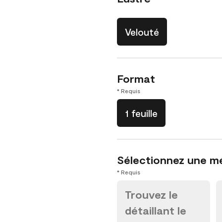
Velouté
Format
* Requis
1 feuille
Sélectionnez une m
* Requis
Trouvez le
détaillant le