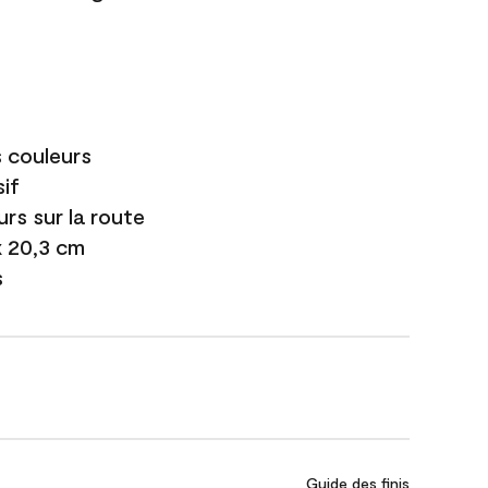
s couleurs
if
urs sur la route
 x 20,3 cm
s
Guide des finis