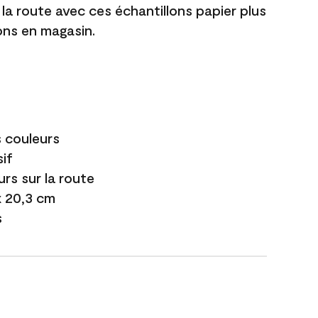
 la route avec ces échantillons papier plus
lons en magasin.
s couleurs
if
urs sur la route
 x 20,3 cm
s