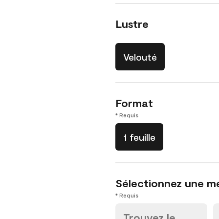
Lustre
Velouté
Format
* Requis
1 feuille
Sélectionnez une m
* Requis
Trouvez le