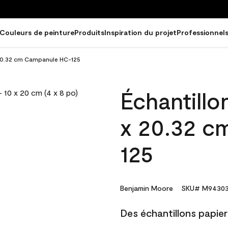
Couleurs de peinture
Produits
Inspiration du projet
Professionnel
x 20.32 cm Campanule HC-125
Échantillo
x 20.32 c
125
Benjamin Moore
SKU# M94303
Des échantillons papier 