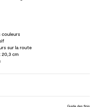
s couleurs
if
urs sur la route
 x 20,3 cm
s
Guide des finis