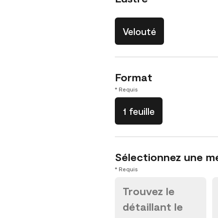
Velouté
Format
* Requis
1 feuille
Sélectionnez une m
* Requis
Trouvez le
détaillant le