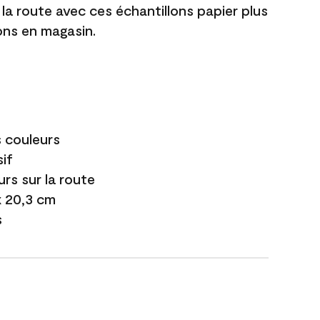
 la route avec ces échantillons papier plus
lons en magasin.
s couleurs
if
urs sur la route
 x 20,3 cm
s