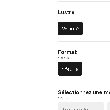
Lustre
Velouté
Format
* Requis
1 feuille
Sélectionnez une m
* Requis
Trouvez le