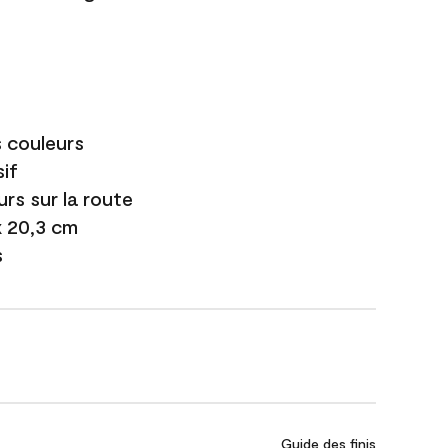
s couleurs
if
urs sur la route
 x 20,3 cm
s
Guide des finis