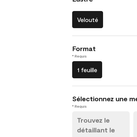
Velouté
Format
* Requis
1 feuille
Sélectionnez une m
* Requis
Trouvez le
détaillant le