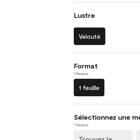
Lustre
Velouté
Format
* Requis
1 feuille
Sélectionnez une m
* Requis
Trouvez le