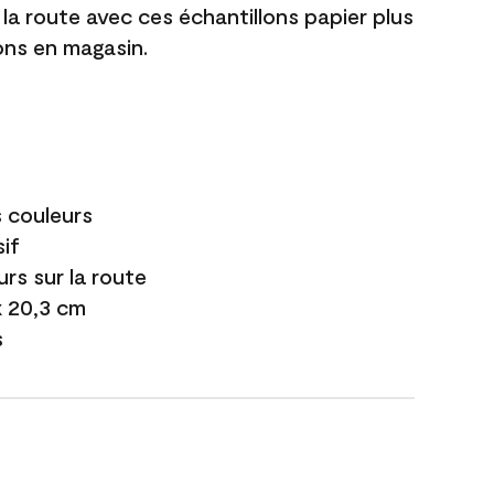
 la route avec ces échantillons papier plus
lons en magasin.
s couleurs
if
urs sur la route
 x 20,3 cm
s