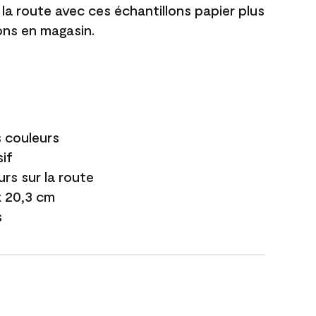
 la route avec ces échantillons papier plus
lons en magasin.
s couleurs
if
urs sur la route
 x 20,3 cm
s