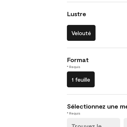
Lustre
Velouté
Format
* Requis
1 feuille
Sélectionnez une m
* Requis
Trouvez le