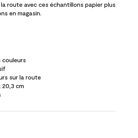
 la route avec ces échantillons papier plus
lons en magasin.
s couleurs
if
urs sur la route
 x 20,3 cm
s