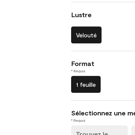
Lustre
Velouté
Format
* Requis
1 feuille
Sélectionnez une m
* Requis
Trouvez le