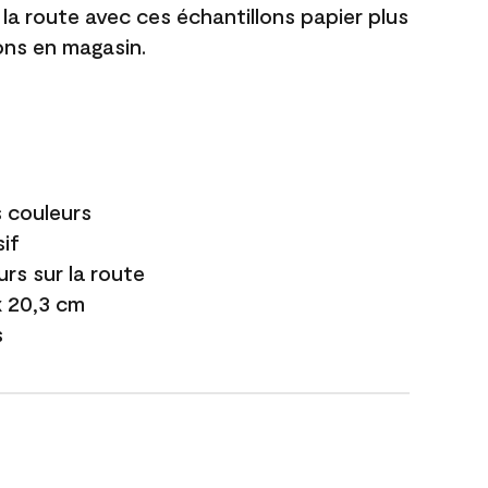
 la route avec ces échantillons papier plus
lons en magasin.
s couleurs
if
urs sur la route
 x 20,3 cm
s