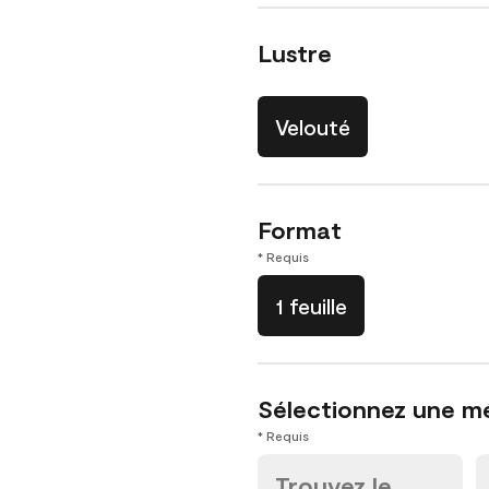
Lustre
Velouté
Format
* Requis
1 feuille
Sélectionnez une m
* Requis
Trouvez le