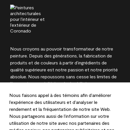
Nous croyons au pouvoir transformateur de notre
peinture. Depuis des générations, la fabrication de
produits et de couleurs à partir d’ingrédients de
qualité supérieure est notre passion et notre priorité
absolue. Nous repoussons sans cesse les limites de
l’innovation et privilégions la durabilité pour
l’obtention de résultats à long terme et la fiabilité de
Nous faisons appel à des témoins afin d’améliorer
l’expertise locale.
l’expérience des utilisateurs et d’analyser le
rendement et la fréquentation de notre site Web.
Nous partageons aussi de l’information sur votre
utilisation de notre site avec nos partenaires des
Les couleurs représentées à l’écran et sur les
médias sociaux, nos partenaires publicitaires et nos