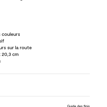
s couleurs
if
urs sur la route
 x 20,3 cm
s
Guide des finis