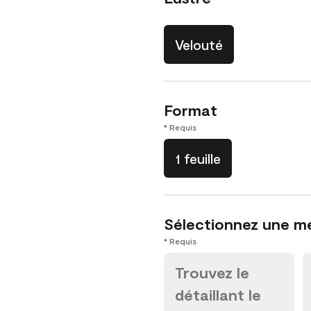
Velouté
Format
* Requis
1 feuille
Sélectionnez une m
* Requis
Trouvez le
détaillant le