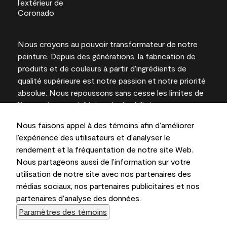
Nous croyons au pouvoir transformateur de notre
peinture. Depuis des générations, la fabrication de
produits et de couleurs à partir d’ingrédients de
qualité supérieure est notre passion et notre priorité
absolue. Nous repoussons sans cesse les limites de
l’innovation et privilégions la durabilité pour
l’obtention de résultats à long terme et la fiabilité de
Nous faisons appel à des témoins afin d’améliorer
l’expertise locale.
l’expérience des utilisateurs et d’analyser le
rendement et la fréquentation de notre site Web.
Nous partageons aussi de l’information sur votre
utilisation de notre site avec nos partenaires des
Les couleurs représentées à l’écran et sur les
médias sociaux, nos partenaires publicitaires et nos
documents imprimés peuvent différer des couleurs
partenaires d’analyse des données.
en contenant.
Paramètres des témoins
Benjamin Moore & Cie Limitée, 2026. 101 Paragon