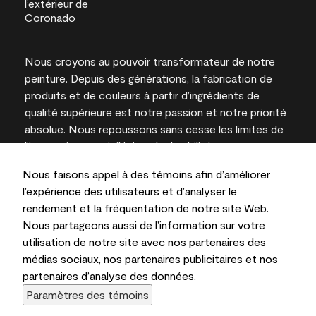
Nous croyons au pouvoir transformateur de notre
peinture. Depuis des générations, la fabrication de
produits et de couleurs à partir d’ingrédients de
qualité supérieure est notre passion et notre priorité
absolue. Nous repoussons sans cesse les limites de
l’innovation et privilégions la durabilité pour
l’obtention de résultats à long terme et la fiabilité de
Nous faisons appel à des témoins afin d’améliorer
l’expertise locale.
l’expérience des utilisateurs et d’analyser le
rendement et la fréquentation de notre site Web.
Nous partageons aussi de l’information sur votre
utilisation de notre site avec nos partenaires des
Les couleurs représentées à l’écran et sur les
médias sociaux, nos partenaires publicitaires et nos
documents imprimés peuvent différer des couleurs
partenaires d’analyse des données.
en contenant.
Paramètres des témoins
Benjamin Moore & Cie Limitée, 2026. 101 Paragon