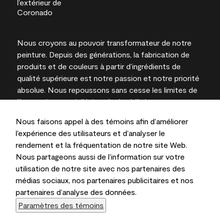
Nous croyons au pouvoir transformateur de notre
peinture. Depuis des générations, la fabrication de
produits et de couleurs à partir d’ingrédients de
qualité supérieure est notre passion et notre priorité
absolue. Nous repoussons sans cesse les limites de
l’innovation et privilégions la durabilité pour
l’obtention de résultats à long terme et la fiabilité de
Nous faisons appel à des témoins afin d’améliorer
l’expertise locale.
l’expérience des utilisateurs et d’analyser le
rendement et la fréquentation de notre site Web.
Nous partageons aussi de l’information sur votre
utilisation de notre site avec nos partenaires des
Les couleurs représentées à l’écran et sur les
médias sociaux, nos partenaires publicitaires et nos
documents imprimés peuvent différer des couleurs
partenaires d’analyse des données.
en contenant.
Paramètres des témoins
Benjamin Moore & Cie Limitée, 2026. 101 Paragon