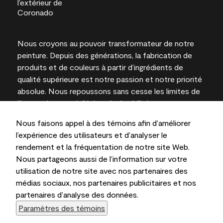
Nous croyons au pouvoir transformateur de notre
peinture. Depuis des générations, la fabrication de
produits et de couleurs à partir d’ingrédients de
qualité supérieure est notre passion et notre priorité
absolue. Nous repoussons sans cesse les limites de
l’innovation et privilégions la durabilité pour
l’obtention de résultats à long terme et la fiabilité de
Nous faisons appel à des témoins afin d’améliorer
l’expertise locale.
l’expérience des utilisateurs et d’analyser le
rendement et la fréquentation de notre site Web.
Nous partageons aussi de l’information sur votre
utilisation de notre site avec nos partenaires des
Les couleurs représentées à l’écran et sur les
médias sociaux, nos partenaires publicitaires et nos
documents imprimés peuvent différer des couleurs
partenaires d’analyse des données.
en contenant.
Paramètres des témoins
Benjamin Moore & Cie Limitée, 2026. 101 Paragon