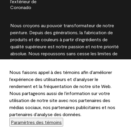
Nous croyons au pouvoir transformateur de notre
peinture. Depuis des générations, la fabrication de
produits et de couleurs à partir d’ingrédients de
qualité supérieure est notre passion et notre priorité
absolue. Nous repoussons sans cesse les limites de
l’innovation et privilégions la durabilité pour
l’obtention de résultats à long terme et la fiabilité de
Nous faisons appel à des témoins afin d’améliorer
l’expertise locale.
l’expérience des utilisateurs et d’analyser le
rendement et la fréquentation de notre site Web.
Nous partageons aussi de l’information sur votre
utilisation de notre site avec nos partenaires des
Les couleurs représentées à l’écran et sur les
médias sociaux, nos partenaires publicitaires et nos
documents imprimés peuvent différer des couleurs
partenaires d’analyse des données.
en contenant.
Paramètres des témoins
Benjamin Moore & Cie Limitée, 2026. 101 Paragon