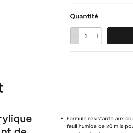
Quantité
t
rylique
Formule résistante aux co
feuil humide de 20 mils po
ant de