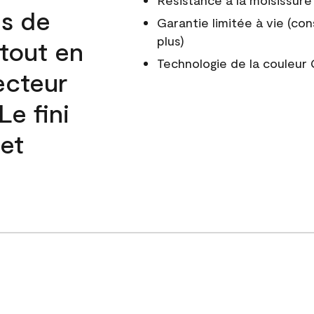
Résistance à la moisissure
és de
Garantie limitée à vie (con
plus)
 tout en
Technologie de la couleu
ecteur
e fini
 et