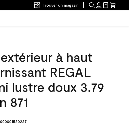
Trouver un magasin
s
'extérieur à haut
arnissant REGAL
ni lustre doux 3.79
in 871
000001530237