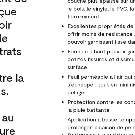
couche plus épaisse sur un
nçue
le bois, le vinyle, le PVC,
fibro-ciment
oir
Excellentes propriétés de 
offrir moins de résistance 
de
pouvoir garnissant lisse da
trats
Formule à haut pouvoir gar
petites fissures et dissim
surface
re la
Feuil perméable à l’air qui 
s’échapper, tout en minimi
s.
pelage
Protection contre les co
la pluie battante
 au
Application à basse tempér
cure
prolonger la saison de pei