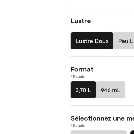
Lustre
Lustre Doux
Peu L
Format
* Requis
3,78 L
946 mL
Sélectionnez une m
* Requis