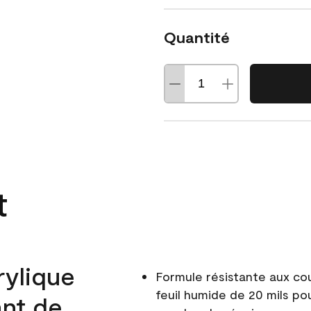
Quantité
t
rylique
Formule résistante aux co
feuil humide de 20 mils po
ant de