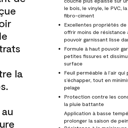
couche plus épaisse sur un
nçue
le bois, le vinyle, le PVC,
fibro-ciment
oir
Excellentes propriétés de 
offrir moins de résistance 
de
pouvoir garnissant lisse da
trats
Formule à haut pouvoir gar
petites fissures et dissim
surface
re la
Feuil perméable à l’air qui 
s’échapper, tout en minimi
s.
pelage
Protection contre les co
la pluie battante
 au
Application à basse tempér
cure
prolonger la saison de pei