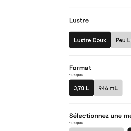
Lustre
Lustre Doux
Peu L
Format
* Requis
3,78 L
946 mL
Sélectionnez une m
* Requis