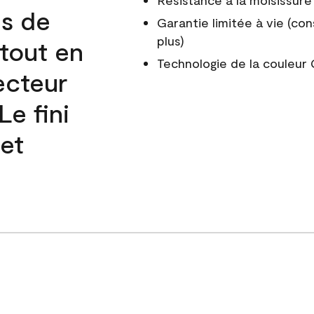
Résistance à la moisissure
és de
Garantie limitée à vie (con
plus)
 tout en
Technologie de la couleu
ecteur
e fini
 et