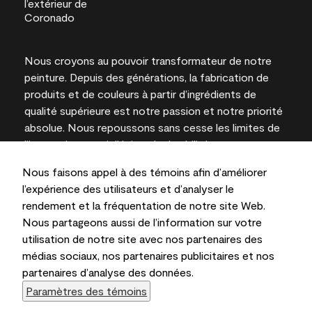
Nous croyons au pouvoir transformateur de notre
peinture. Depuis des générations, la fabrication de
produits et de couleurs à partir d’ingrédients de
qualité supérieure est notre passion et notre priorité
absolue. Nous repoussons sans cesse les limites de
l’innovation et privilégions la durabilité pour
l’obtention de résultats à long terme et la fiabilité de
Nous faisons appel à des témoins afin d’améliorer
l’expertise locale.
l’expérience des utilisateurs et d’analyser le
rendement et la fréquentation de notre site Web.
Nous partageons aussi de l’information sur votre
utilisation de notre site avec nos partenaires des
Les couleurs représentées à l’écran et sur les
médias sociaux, nos partenaires publicitaires et nos
documents imprimés peuvent différer des couleurs
partenaires d’analyse des données.
en contenant.
Paramètres des témoins
Benjamin Moore & Cie Limitée, 2026. 101 Paragon