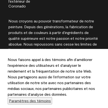
Nous croyons au pouvoir transformateur de notre
peinture. Depuis des générations, la fabrication de
produits et de couleurs à partir d’ingrédients de
qualité supérieure est notre passion et notre priorité
absolue. Nous repoussons sans cesse les limites de
l’innovation et privilégions la durabilité pour
l’obtention de résultats à long terme et la fiabilité de
Nous faisons appel à des témoins afin d’améliorer
l’expertise locale.
l’expérience des utilisateurs et d’analyser le
rendement et la fréquentation de notre site Web.
Nous partageons aussi de l’information sur votre
utilisation de notre site avec nos partenaires des
Les couleurs représentées à l’écran et sur les
médias sociaux, nos partenaires publicitaires et nos
documents imprimés peuvent différer des couleurs
partenaires d’analyse des données.
en contenant.
Paramètres des témoins
Benjamin Moore & Cie Limitée, 2026. 101 Paragon