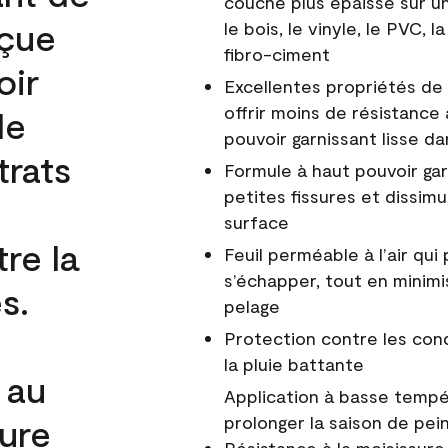
couche plus épaisse sur un
nçue
le bois, le vinyle, le PVC,
fibro-ciment
oir
Excellentes propriétés de 
offrir moins de résistance 
de
pouvoir garnissant lisse da
trats
Formule à haut pouvoir gar
petites fissures et dissim
surface
re la
Feuil perméable à l’air qui 
s’échapper, tout en minimi
s.
pelage
Protection contre les co
la pluie battante
 au
Application à basse tempér
cure
prolonger la saison de pei