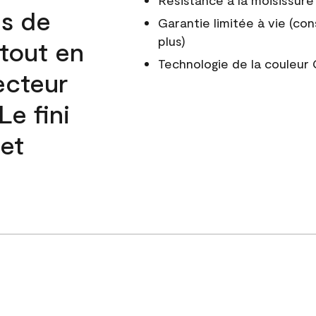
Résistance à la moisissure
és de
Garantie limitée à vie (con
plus)
 tout en
Technologie de la couleu
ecteur
e fini
 et