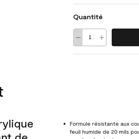
Quantité
t
rylique
Formule résistante aux co
feuil humide de 20 mils po
ant de