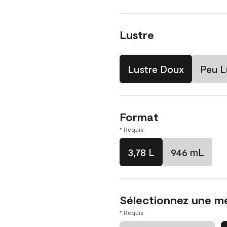
Lustre
Lustre Doux
Peu L
Format
* Requis
3,78 L
946 mL
Sélectionnez une m
* Requis