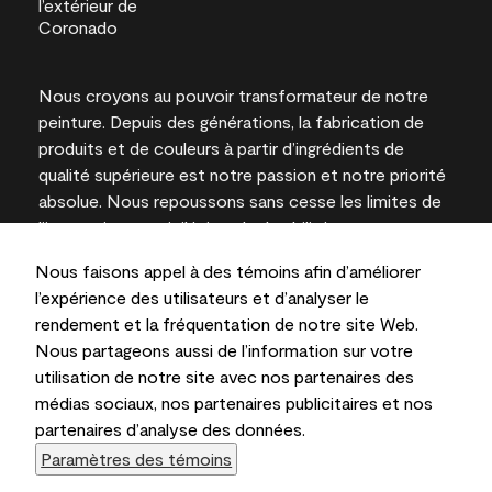
Nous croyons au pouvoir transformateur de notre
peinture. Depuis des générations, la fabrication de
produits et de couleurs à partir d’ingrédients de
qualité supérieure est notre passion et notre priorité
absolue. Nous repoussons sans cesse les limites de
l’innovation et privilégions la durabilité pour
l’obtention de résultats à long terme et la fiabilité de
Nous faisons appel à des témoins afin d’améliorer
l’expertise locale.
l’expérience des utilisateurs et d’analyser le
rendement et la fréquentation de notre site Web.
Nous partageons aussi de l’information sur votre
utilisation de notre site avec nos partenaires des
Les couleurs représentées à l’écran et sur les
médias sociaux, nos partenaires publicitaires et nos
documents imprimés peuvent différer des couleurs
partenaires d’analyse des données.
en contenant.
Paramètres des témoins
Benjamin Moore & Cie Limitée, 2026. 101 Paragon