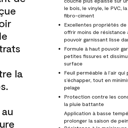
couche plus épaisse sur un
nçue
le bois, le vinyle, le PVC,
fibro-ciment
oir
Excellentes propriétés de 
offrir moins de résistance 
de
pouvoir garnissant lisse da
trats
Formule à haut pouvoir gar
petites fissures et dissim
surface
re la
Feuil perméable à l’air qui 
s’échapper, tout en minimi
s.
pelage
Protection contre les co
la pluie battante
 au
Application à basse tempér
cure
prolonger la saison de pei