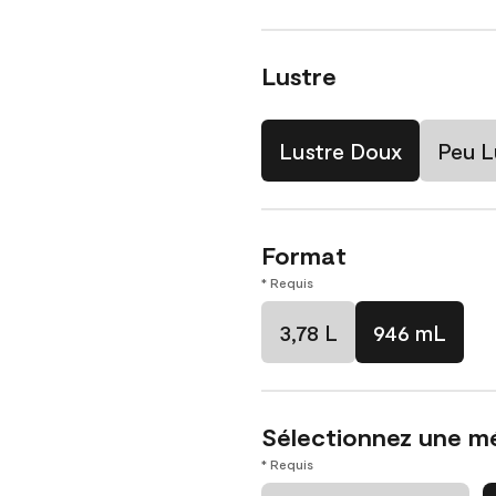
Lustre
Lustre Doux
Peu L
Format
* Requis
3,78 L
946 mL
Sélectionnez une m
* Requis