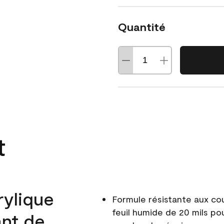
Quantité
t
rylique
Formule résistante aux co
feuil humide de 20 mils po
ant de