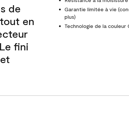
Résistance à la moisissure
és de
Garantie limitée à vie (con
plus)
 tout en
Technologie de la couleu
ecteur
e fini
 et