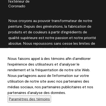
Nous croyons au pouvoir transformateur de notre
peinture. Depuis des générations, la fabrication de
produits et de couleurs à partir d’ingrédients de
qualité supérieure est notre passion et notre priorité
absolue. Nous repoussons sans cesse les limites de
l’innovation et privilégions la durabilité pour
l’obtention de résultats à long terme et la fiabilité de
Nous faisons appel à des témoins afin d’améliorer
l’expertise locale.
l’expérience des utilisateurs et d’analyser le
rendement et la fréquentation de notre site Web.
Nous partageons aussi de l’information sur votre
utilisation de notre site avec nos partenaires des
Les couleurs représentées à l’écran et sur les
médias sociaux, nos partenaires publicitaires et nos
documents imprimés peuvent différer des couleurs
partenaires d’analyse des données.
en contenant.
Paramètres des témoins
Benjamin Moore & Cie Limitée, 2026. 101 Paragon