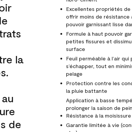
oir
Excellentes propriétés de 
offrir moins de résistance 
de
pouvoir garnissant lisse da
trats
Formule à haut pouvoir gar
petites fissures et dissim
surface
re la
Feuil perméable à l’air qui 
s’échapper, tout en minimi
s.
pelage
Protection contre les co
la pluie battante
 au
Application à basse tempér
cure
prolonger la saison de pei
Résistance à la moisissure
és de
Garantie limitée à vie (con