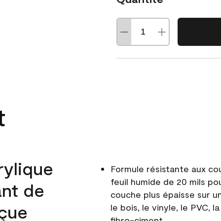
t
rylique
Formule résistante aux co
feuil humide de 20 mils po
ant de
couche plus épaisse sur un
nçue
le bois, le vinyle, le PVC,
fibro-ciment