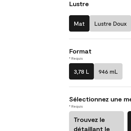
Lustre
Mat
Lustre Doux
Format
* Requis
3,78 L
946 mL
Sélectionnez une m
* Requis
Trouvez le
détaillant le