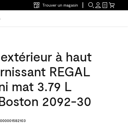
Trouver un magasin
s
'extérieur à haut
arnissant REGAL
ini mat 3.79 L
 Boston 2092-30
000001582103