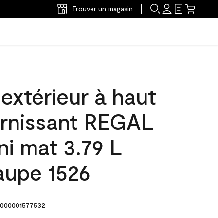
Trouver un magasin
s
'extérieur à haut
arnissant REGAL
ini mat 3.79 L
aupe 1526
000001577532