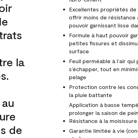
oir
Excellentes propriétés de 
offrir moins de résistance 
de
pouvoir garnissant lisse da
trats
Formule à haut pouvoir gar
petites fissures et dissim
surface
re la
Feuil perméable à l’air qui 
s’échapper, tout en minimi
s.
pelage
Protection contre les co
la pluie battante
 au
Application à basse tempér
cure
prolonger la saison de pei
Résistance à la moisissure
és de
Garantie limitée à vie (con