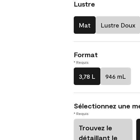
Lustre
Mat
Lustre Doux
Format
* Requis
3,78 L
946 mL
Sélectionnez une m
* Requis
Trouvez le
détaillant le