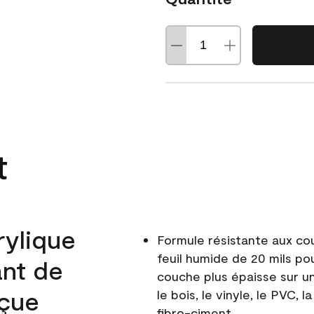
t
rylique
Formule résistante aux co
feuil humide de 20 mils po
ant de
couche plus épaisse sur un
nçue
le bois, le vinyle, le PVC,
fibro-ciment