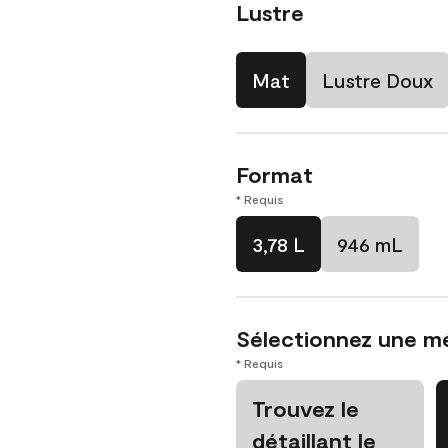
Lustre
Mat
Lustre Doux
Format
* Requis
3,78 L
946 mL
Sélectionnez une m
* Requis
Trouvez le
détaillant le