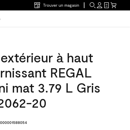
Trouver un magasin
s
'extérieur à haut
arnissant REGAL
ni mat 3.79 L Gris
2062-20
000001588054