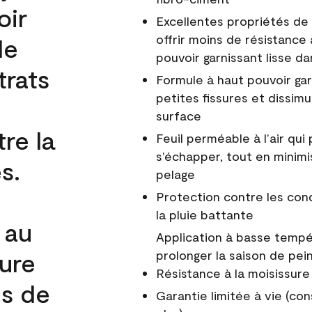
oir
Excellentes propriétés de 
offrir moins de résistance 
de
pouvoir garnissant lisse da
trats
Formule à haut pouvoir gar
petites fissures et dissim
surface
re la
Feuil perméable à l’air qui 
s’échapper, tout en minimi
s.
pelage
Protection contre les co
la pluie battante
 au
Application à basse tempér
cure
prolonger la saison de pei
Résistance à la moisissure
és de
Garantie limitée à vie (con