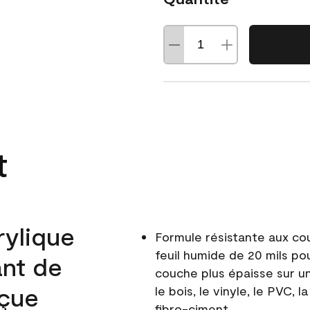
t
rylique
Formule résistante aux co
feuil humide de 20 mils po
ant de
couche plus épaisse sur un
nçue
le bois, le vinyle, le PVC,
fibro-ciment