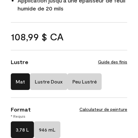
Application jusqu'à une épaisseur de feuil
humide de 20 mils
108,99 $ CA
Lustre
Guide des finis
Mat
Lustre Doux
Peu Lustré
Format
Calculateur de peinture
* Requis
3,78 L
946 mL