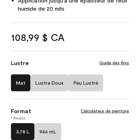
Application jusqu'à une épaisseur de feuil
humide de 20 mils
108,99 $ CA
Lustre
Guide des finis
Mat
Lustre Doux
Peu Lustré
Format
Calculateur de peinture
* Requis
3,78 L
946 mL