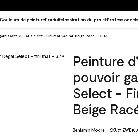
Couleurs de peinture
Produits
Inspiration du projet
Professionnel
r garnissant REGAL Select - Fini mat 946 mL Beige Racé CC-330
Peinture d
pouvoir g
Select - F
Beige Rac
Benjamin Moore
SKU# ZWB100