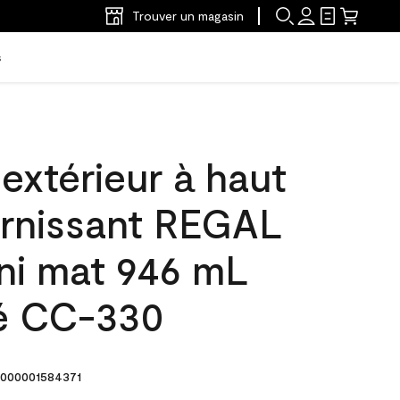
Trouver un magasin
s
'extérieur à haut
arnissant REGAL
ini mat 946 mL
é CC-330
000001584371