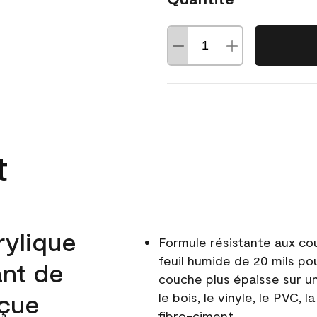
t
rylique
Formule résistante aux co
feuil humide de 20 mils po
ant de
couche plus épaisse sur un
nçue
le bois, le vinyle, le PVC,
fibro-ciment