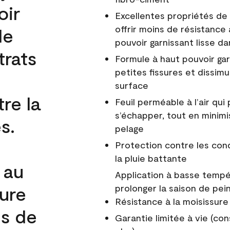
oir
Excellentes propriétés de 
offrir moins de résistance 
de
pouvoir garnissant lisse da
trats
Formule à haut pouvoir gar
petites fissures et dissim
surface
re la
Feuil perméable à l’air qui 
s’échapper, tout en minimi
s.
pelage
Protection contre les co
la pluie battante
 au
Application à basse tempér
cure
prolonger la saison de pei
Résistance à la moisissure
és de
Garantie limitée à vie (con