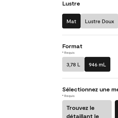
Lustre
Mat
Lustre Doux
Format
* Requis
3,78 L
946 mL
Sélectionnez une m
* Requis
Trouvez le
détaillant le